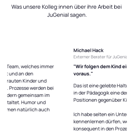
Was unsere Kolleg:innen über ihre Arbeit bei 
JuGenial sagen.
Michael Hack
Externer Berater für JuGenial
am, welches immer 
"Wir folgen dem Kind eine Nasens
d an den 
voraus." 
en Kinder und 
Das ist eine gelebte Haltung von Ju
ozesse werden bei 
in der Pädagogik eine der wirkungsv
n gemeinsam im 
Positionen gegenüber Kindern. 

et. Humor und 
atürlich auch 
Ich habe selten ein Unternehmen 
kennenlernen dürfen, welches sich 
konsequent in den Prozessen 